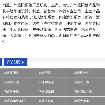
南通户外遮阳雨篷厂是研发、生产、销售户外遮阳篷产品和
从事遮阳棚设计、制造、销售为一体的专业公司，主营产品
有推拉遮阳系类，法式遮阳系类，伸缩遮阳系类（雨篷、遮
阳棚、推拉雨篷、大型仓库推拉雨篷、伸缩雨篷、伸缩遮阳
棚、电动遮阳篷、户外遮阳蓬、固定法式雨篷、汽车停车
蓬、天幕篷、）休闲帐篷及雨伞，遮阳面料等产品及相关配
件。
产品展示
南通遮阳篷
南通雨篷
南通推拉篷
南通西瓜篷
南通梯形篷
南通双开篷
南通折叠篷
南通阳光棚
南通膜结构篷
南通彩钢板车棚
南通天幕蓬
南通太阳伞