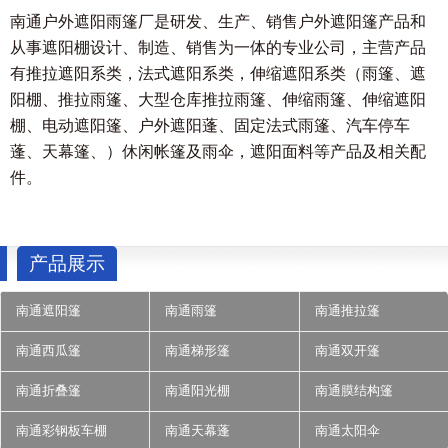
南通户外遮阳雨篷厂是研发、生产、销售户外遮阳篷产品和
从事遮阳棚设计、制造、销售为一体的专业公司，主营产品
有推拉遮阳系类，法式遮阳系类，伸缩遮阳系类（雨篷、遮
阳棚、推拉雨篷、大型仓库推拉雨篷、伸缩雨篷、伸缩遮阳
棚、电动遮阳篷、户外遮阳蓬、固定法式雨篷、汽车停车
蓬、天幕篷、）休闲帐篷及雨伞，遮阳面料等产品及相关配
件。
产品展示
南通遮阳篷
南通雨篷
南通推拉篷
南通西瓜篷
南通梯形篷
南通双开篷
南通折叠篷
南通阳光棚
南通膜结构篷
南通彩钢板车棚
南通天幕蓬
南通太阳伞