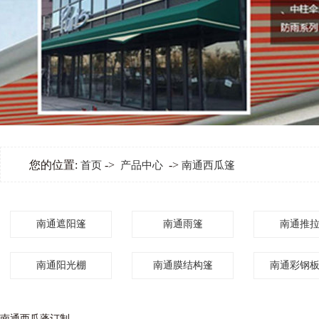
您的位置:
->
->
首页
产品中心
南通西瓜篷
南通遮阳篷
南通雨篷
南通推
南通阳光棚
南通膜结构篷
南通彩钢
南通西瓜蓬订制