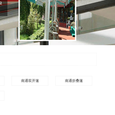
南通双开篷
南通折叠篷