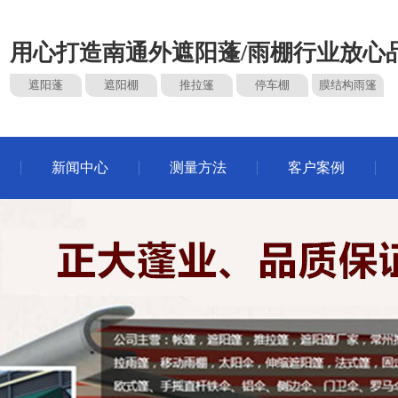
用心打造南通外遮阳蓬/雨棚行业放心
遮阳蓬
遮阳棚
推拉篷
停车棚
膜结构雨篷
新闻中心
测量方法
客户案例