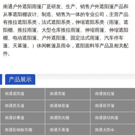
南通户外遮阳雨篷厂是研发、生产、销售户外遮阳篷产品和
从事遮阳棚设计、制造、销售为一体的专业公司，主营产品
有推拉遮阳系类，法式遮阳系类，伸缩遮阳系类（雨篷、遮
阳棚、推拉雨篷、大型仓库推拉雨篷、伸缩雨篷、伸缩遮阳
棚、电动遮阳篷、户外遮阳蓬、固定法式雨篷、汽车停车
蓬、天幕篷、）休闲帐篷及雨伞，遮阳面料等产品及相关配
件。
产品展示
南通遮阳篷
南通雨篷
南通推拉篷
南通西瓜篷
南通梯形篷
南通双开篷
南通折叠篷
南通阳光棚
南通膜结构篷
南通彩钢板车棚
南通天幕蓬
南通太阳伞